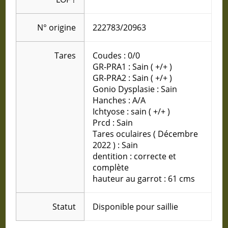
N° origine
222783/20963
Tares
Coudes : 0/0
GR-PRA1 : Sain ( +/+ )
GR-PRA2 : Sain ( +/+ )
Gonio Dysplasie : Sain
Hanches : A/A
Ichtyose : sain ( +/+ )
Prcd : Sain
Tares oculaires ( Décembre
2022 ) : Sain
dentition : correcte et
complète
hauteur au garrot : 61 cms
Statut
Disponible pour saillie